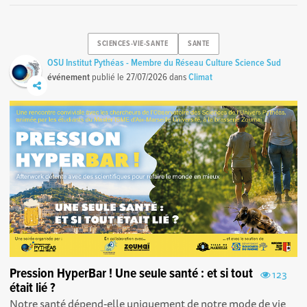
SCIENCES-VIE-SANTE
SANTE
OSU Institut Pythéas - Membre du Réseau Culture Science Sud
événement
publié le
27/07/2026
dans
Climat
Pression HyperBar ! Une seule santé : et si tout
123
était lié ?
Notre santé dépend-elle uniquement de notre mode de vie