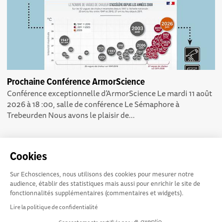
Prochaine Conférence ArmorScience
Conférence exceptionnelle d’ArmorScience Le mardi 11 août
2026 à 18 :00, salle de conférence Le Sémaphore à
Trebeurden Nous avons le plaisir de...
Cookies
Sur Echosciences, nous utilisons des cookies pour mesurer notre
Echosciences Sud
Conditions Générales d'utilisation
audience, établir des statistiques mais aussi pour enrichir le site de
Provence-Alpes-Côte
fonctionnalités supplémentaires (commentaires et widgets).
d'Azur est à l'initiative de la Région Sud et de la Délégation
Lire la politique de confidentialité
régionale académique pour la Recherche et l'Innovation