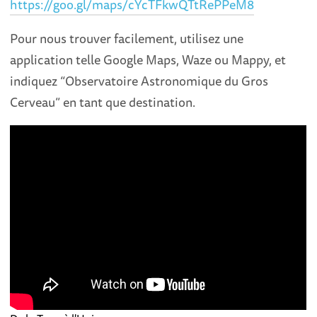
https://goo.gl/maps/cYcTFkwQTtRePPeM8
Pour nous trouver facilement, utilisez une
application telle Google Maps, Waze ou Mappy, et
indiquez “Observatoire Astronomique du Gros
Cerveau” en tant que destination.