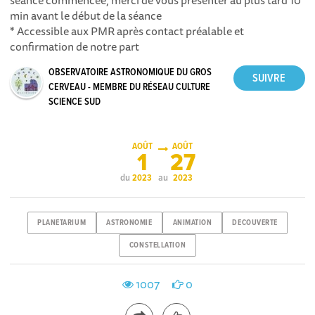
séance commencée, merci de vous présenter au plus tard 10
min avant le début de la séance
* Accessible aux PMR après contact préalable et
confirmation de notre part
OBSERVATOIRE ASTRONOMIQUE DU GROS
CERVEAU - MEMBRE DU RÉSEAU CULTURE
SCIENCE SUD
AOÛT
AOÛT
1
27
du
au
2023
2023
PLANETARIUM
ASTRONOMIE
ANIMATION
DECOUVERTE
CONSTELLATION
1007
0