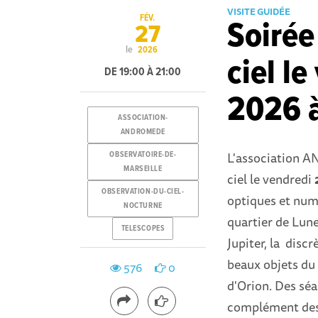
VISITE GUIDÉE
FÉV.
Soirée
27
le
2026
ciel le
DE 19:00 À 21:00
2026 
ASSOCIATION-
ANDROMEDE
L'association A
OBSERVATOIRE-DE-
MARSEILLE
ciel le vendredi
OBSERVATION-DU-CIEL-
optiques et num
NOCTURNE
quartier de Lune
TELESCOPES
Jupiter, la discr
beaux objets du 
576
0
d'Orion. Des sé
complément des