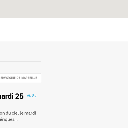
ERVATOIRE-DE-MARSEILLE
mardi 25
82
n du ciel le mardi
riques...