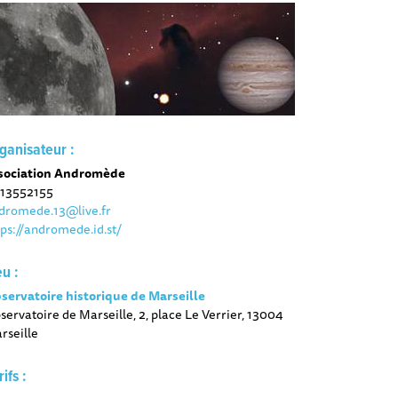
ganisateur :
sociation Andromède
13552155
dromede.13@live.fr
tps://andromede.id.st/
eu :
servatoire historique de Marseille
servatoire de Marseille, 2, place Le Verrier, 13004
rseille
rifs :