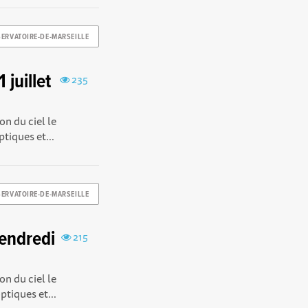
ERVATOIRE-DE-MARSEILLE
 juillet
235
n du ciel le
tiques et...
ERVATOIRE-DE-MARSEILLE
vendredi
215
n du ciel le
ptiques et...