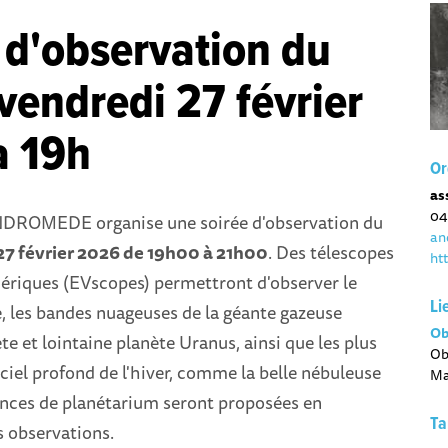
 d'observation du
 vendredi 27 février
à 19h
Or
as
04
NDROMEDE organise une soirée d'observation du
an
27 février 2026 de 19h00 à 21h00
. Des télescopes
ht
ériques (EVscopes) permettront d'observer le
Li
, les bandes nuageuses de la géante gazeuse
Ob
ète et lointaine planète Uranus, ainsi que les plus
Ob
ciel profond de l'hiver, comme la belle nébuleuse
Ma
ances de planétarium seront proposées en
Ta
 observations.