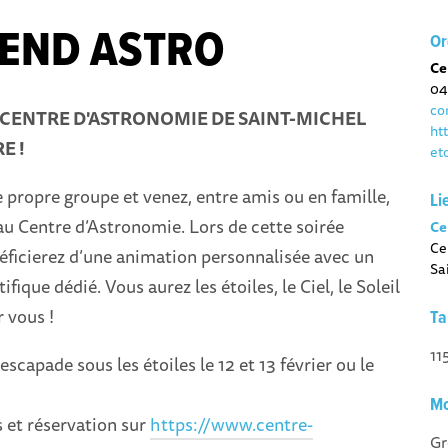
END ASTRO
Or
Ce
04
co
E CENTRE D'ASTRONOMIE DE SAINT-MICHEL
ht
E !
et
 propre groupe et venez, entre amis ou en famille,
Li
 au Centre d’Astronomie. Lors de cette soirée
Ce
Ce
éficierez d’une animation personnalisée avec un
Sa
fique dédié. Vous aurez les étoiles, le Ciel, le Soleil
r vous !
Ta
11
scapade sous les étoiles le 12 et 13 février ou le
Mo
et réservation sur
https://www.centre-
Gr