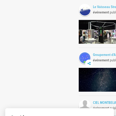
Le Vaisseau Str
événement
publ
Groupement d'As
événement
publ
CIEL MONTBELI
événement
publ