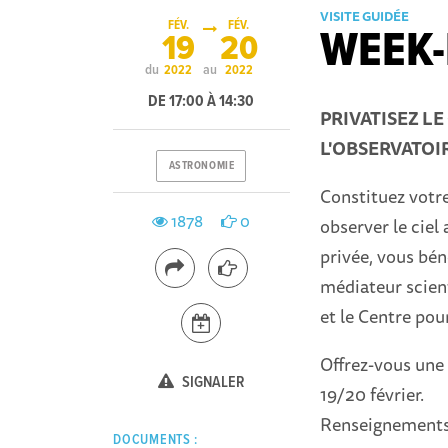
VISITE GUIDÉE
FÉV.
FÉV.
WEEK-
19
20
du
au
2022
2022
DE 17:00 À 14:30
PRIVATISEZ L
L'OBSERVATOIR
ASTRONOMIE
Constituez votre
1878
0
observer le ciel
privée, vous bén
médiateur scienti
et le Centre pou
Offrez-vous une e
SIGNALER
19/20 février.
Renseignements 
DOCUMENTS :