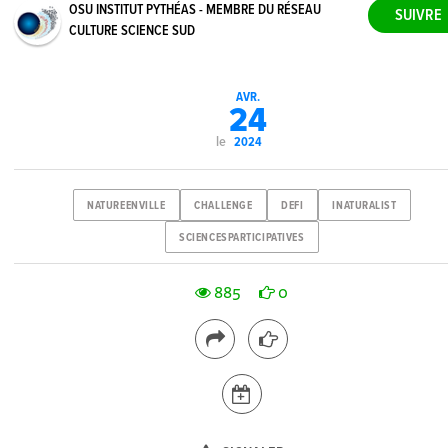
OSU INSTITUT PYTHÉAS - MEMBRE DU RÉSEAU
CULTURE SCIENCE SUD
AVR.
24
le
2024
NATUREENVILLE
CHALLENGE
DEFI
INATURALIST
SCIENCESPARTICIPATIVES
885
0