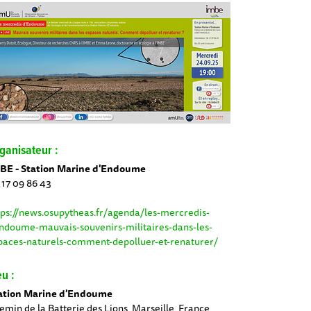
ganisateur :
BE - Station Marine d'Endoume
 17 09 86 43
tps://news.osupytheas.fr/agenda/les-mercredis-
ndoume-mauvais-souvenirs-militaires-dans-les-
paces-naturels-comment-depolluer-et-renaturer/
eu :
ation Marine d'Endoume
emin de la Batterie des Lions, Marseille, France