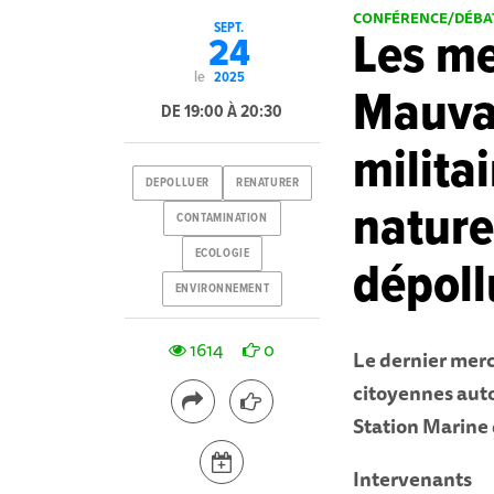
CONFÉRENCE/DÉBA
SEPT.
Les me
24
le
2025
Mauvai
DE 19:00 À 20:30
milita
DEPOLLUER
RENATURER
natur
CONTAMINATION
ECOLOGIE
dépoll
ENVIRONNEMENT
1614
0
Le dernier merc
citoyennes auto
Station Marine
Intervenants