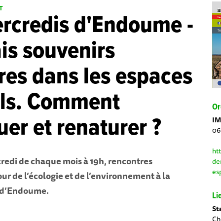
T
rcredis d'Endoume -
s souvenirs
ires dans les espaces
els. Comment
Or
uer et renaturer ?
IM
06
ht
redi de chaque mois à 19h, rencontres
de
es
ur de l’écologie et de l’environnement à la
 d’Endoume.
Li
St
Ch