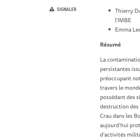
SIGNALER
Thierry D
l’IMBE
Emma Leon
Résumé
La contaminatio
persistantes iss
préoccupant not
travers le monde
possédant des si
destruction des 
Crau dans les B
aujourd’hui pro
d’activités milit