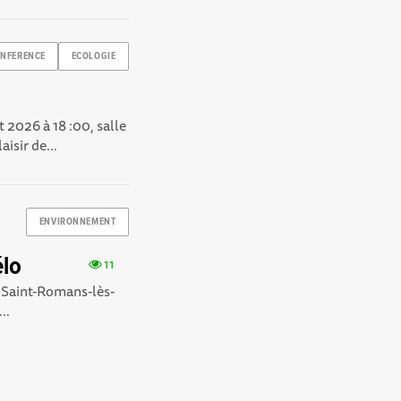
NFERENCE
ECOLOGIE
 2026 à 18 :00, salle
isir de...
ENVIRONNEMENT
élo
11
e Saint-Romans-lès-
..