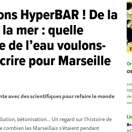
ons HyperBAR ! De la
 la mer : quelle
re de l’eau voulons-
crire pour Marseille
Or
OS
co
ht
te avec des scientifiques pour refaire le monde
de
no
Li
lution, bétonisation… Un regard sur l’histoire de
Br
 combien les Marseillais s’étaient pendant
7 