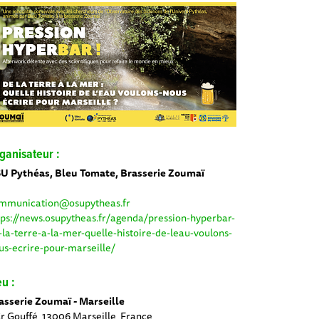
ganisateur :
U Pythéas, Bleu Tomate, Brasserie Zoumaï
mmunication@osupytheas.fr
tps://news.osupytheas.fr/agenda/pression-hyperbar-
-la-terre-a-la-mer-quelle-histoire-de-leau-voulons-
us-ecrire-pour-marseille/
eu :
asserie Zoumaï - Marseille
Cr Gouffé, 13006 Marseille, France