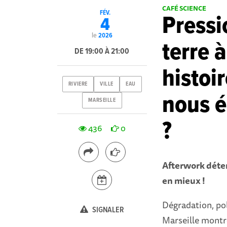
CAFÉ SCIENCE
FÉV.
Pressi
4
le
2026
terre à
DE 19:00 À 21:00
histoi
RIVIERE
VILLE
EAU
nous é
MARSEILLE
?
436
0
Afterwork déten
en mieux !
Dégradation, pol
SIGNALER
Marseille montre