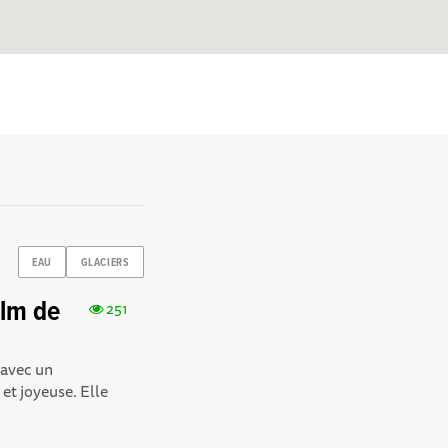
EAU
GLACIERS
ilm de
251
 avec un
et joyeuse. Elle