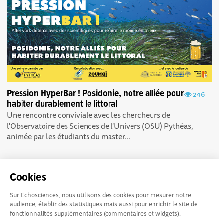
Pression HyperBar ! Posidonie, notre alliée pour
246
habiter durablement le littoral
Une rencontre conviviale avec les chercheurs de
l'Observatoire des Sciences de l'Univers (OSU) Pythéas,
animée par les étudiants du master...
Cookies
Sur Echosciences, nous utilisons des cookies pour mesurer notre
Echosciences Sud
Conditions Générales d'utilisation
audience, établir des statistiques mais aussi pour enrichir le site de
Provence-Alpes-Côte
fonctionnalités supplémentaires (commentaires et widgets).