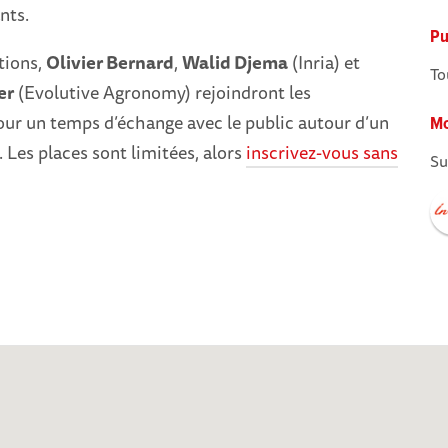
nts.
Pu
tions,
Olivier Bernard
,
Walid Djema
(Inria) et
To
er
(Evolutive Agronomy) rejoindront les
our un temps d’échange avec le public autour d’un
Mo
. Les places sont limitées, alors
inscrivez-vous sans
Su