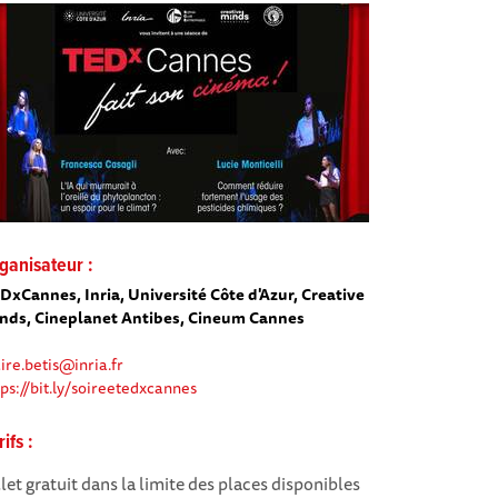
ganisateur :
DxCannes, Inria, Université Côte d'Azur, Creative
nds, Cineplanet Antibes, Cineum Cannes
aire.betis@inria.fr
tps://bit.ly/soireetedxcannes
rifs :
llet gratuit dans la limite des places disponibles