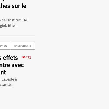
hes sur le
de l’Institut CRC
e). Elle...
ERVIEW
ENSEIGNANTS
 effets
173
ontre avec
int
iLaSalle à
 santé...