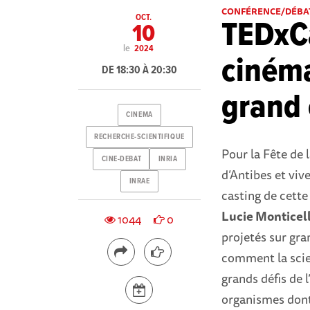
CONFÉRENCE/DÉBA
OCT.
TEDxCa
10
le
2024
cinéma
DE 18:30 À 20:30
grand 
CINEMA
RECHERCHE-SCIENTIFIQUE
Pour la Fête de 
CINE-DEBAT
INRIA
d’Antibes et viv
INRAE
casting de cette
Lucie Monticel
1044
0
projetés sur gra
comment la scien
grands défis de
organismes dont