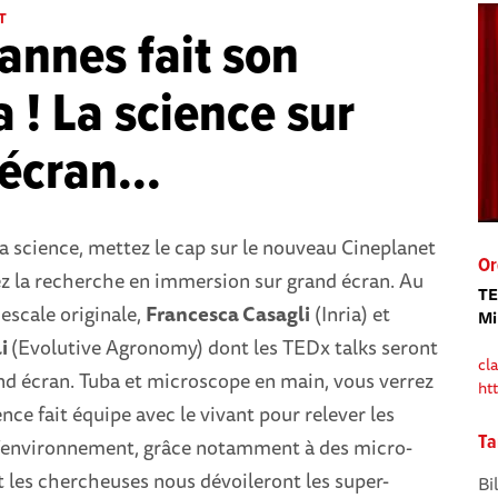
T
nnes fait son
 ! La science sur
écran...
la science, mettez le cap sur le nouveau Cineplanet
Or
ez la recherche en immersion sur grand écran. Au
TE
 escale originale,
Francesca Casagli
(Inria) et
Mi
li
(Evolutive Agronomy) dont les TEDx talks seront
cl
nd écran. Tuba et microscope en main, vous verrez
ht
ce fait équipe avec le vivant pour relever les
Ta
 l’environnement, grâce notamment à des micro-
 les chercheuses nous dévoileront les super-
Bi