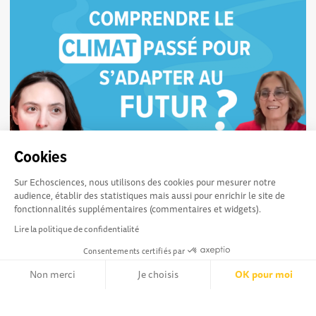
Cookies
Comprendre le climat passé pour s'adapter au
1363
Sur Echosciences, nous utilisons des cookies pour mesurer notre
futur ? - Vidéo Echoscientifique #36
audience, établir des statistiques mais aussi pour enrichir le site de
Pour ce premier épisode de la saison 7 des Vidéos
fonctionnalités supplémentaires (commentaires et widgets).
Echoscientifiques , la vidéaste Passé sauvage a rencontré
Lire la politique de confidentialité
Marie Revel, maître de conférence à...
Consentements certifiés par
Non merci
Je choisis
OK pour moi
Axeptio consent
Plateforme de Gestion du Consentement : Personnalisez vos Opt