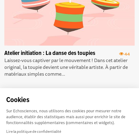
Atelier initiation : La danse des toupies
44
Laissez-vous captiver par le mouvement ! Dans cet atelier
original, la toupie devient une véritable artiste. À partir de
matériaux simples comme...
Cookies
Sur Echosciences, nous utilisons des cookies pour mesurer notre
Echosciences Sud
Conditions Générales d'utilisation
audience, établir des statistiques mais aussi pour enrichir le site de
Provence-Alpes-Côte
fonctionnalités supplémentaires (commentaires et widgets).
d'Azur est à l'initiative de la Région Sud et de la Délégation
Lire la politique de confidentialité
régionale académique pour la Recherche et l'Innovation