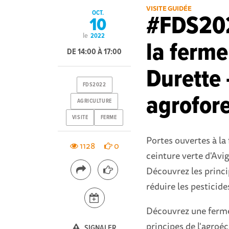
VISITE GUIDÉE
OCT.
#FDS202
10
le
2022
la ferme
DE 14:00 À 17:00
Durette 
FDS2022
agrofore
AGRICULTURE
VISITE
FERME
Portes ouvertes à la
1128
0
ceinture verte d'Avi
Découvrez les princi
réduire les pesticide
Découvrez une ferme 
principes de l'agroéc
SIGNALER