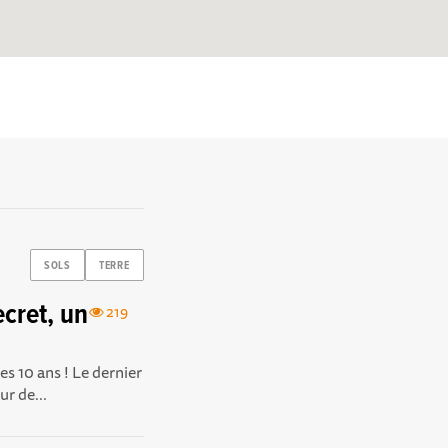
SOLS
TERRE
cret, un
219
s 10 ans ! Le dernier
r de...