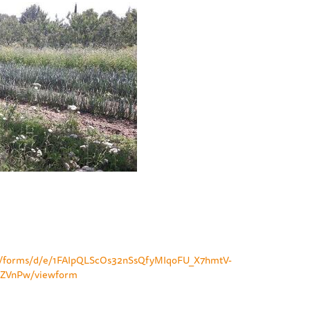
com/forms/d/e/1FAIpQLScOs32nSsQfyMIqoFU_X7hmtV-
ZVnPw/viewform