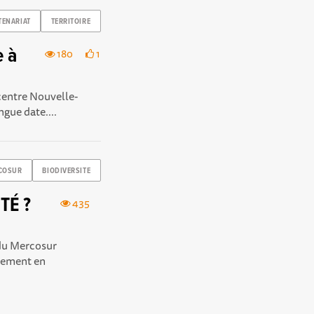
TENARIAT
TERRITOIRE
e à
180
1
centre Nouvelle-
ngue date....
COSUR
BIODIVERSITE
TÉ ?
435
 du Mercosur
nnement en