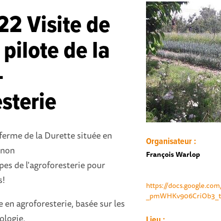
2 Visite de
 pilote de la
-
sterie
 ferme de la Durette située en
Organisateur :
gnon
François Warlop
pes de l'agroforesterie pour
s!
https://docs.google.
_pmWHKv906CriOb3_t
en agroforesterie, basée sur les
ologie,
Lieu :