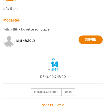
dès 6 ans
Modalités :
14h > 18h • buvette sur place
MIKI NECTOUX
OCT.
14
le
2023
DE 14:00 À 18:00
FETE-DE-LA-SCIENCE
ARLES
1213
0