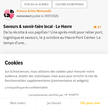
FETE-DE-LA-SCIENCE
CULTURE-SCIENTIFIQUE
Science Action Normandie
événement
publié le
31/07/2026
Saveurs & savoir-faire local - Le Havre
87
De la récolte à vos papilles ! Une après-midi pour relier port,
logistique et saveurs, le 3 octobre au Havre Port Center. Le
temps d'une...
Cookies
Sur Echosciences, nous utilisons des cookies pour mesurer notre
Echosciences Sud
Conditions Générales d'utilisation
audience, établir des statistiques mais aussi pour enrichir le site de
Provence-Alpes-Côte
fonctionnalités supplémentaires (commentaires et widgets).
d'Azur est à l'initiative de la Région Sud et de la Délégation
Lire la politique de confidentialité
régionale académique pour la Recherche et l'Innovation
Consentements certifiés par
Provence-Alpes-Côte d'Azur. La plateforme est mise en
oeuvre pour vous par
Gulliver
Non merci
Je choisis
OK pour moi