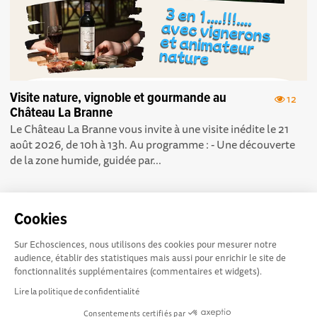
Visite nature, vignoble et gourmande au
12
Château La Branne
Le Château La Branne vous invite à une visite inédite le 21
août 2026, de 10h à 13h. Au programme : - Une découverte
de la zone humide, guidée par...
Cookies
Sur Echosciences, nous utilisons des cookies pour mesurer notre
Echosciences Sud
Conditions Générales d'utilisation
audience, établir des statistiques mais aussi pour enrichir le site de
Provence-Alpes-Côte
fonctionnalités supplémentaires (commentaires et widgets).
d'Azur est à l'initiative de la Région Sud et de la Délégation
Lire la politique de confidentialité
régionale académique pour la Recherche et l'Innovation
Consentements certifiés par