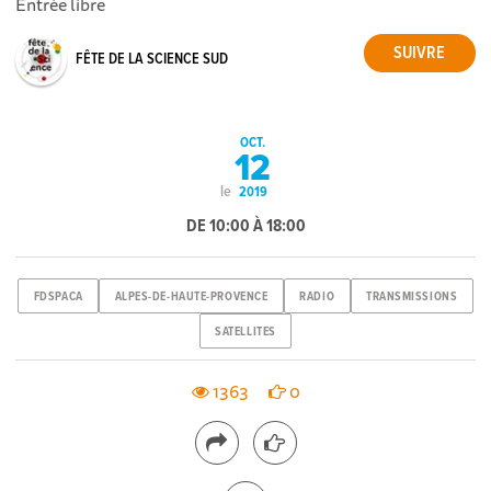
Entrée libre
FÊTE DE LA SCIENCE SUD
OCT.
12
le
2019
DE 10:00 À 18:00
FDSPACA
ALPES-DE-HAUTE-PROVENCE
RADIO
TRANSMISSIONS
SATELLITES
1363
0