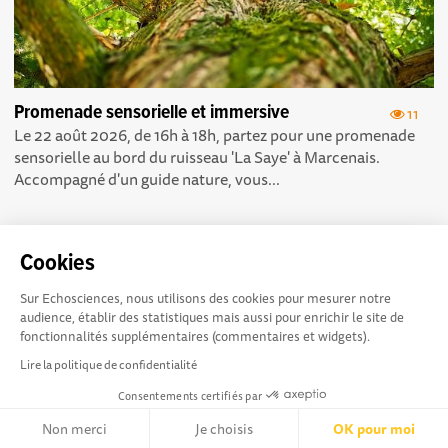
Promenade sensorielle et immersive
11
Le 22 août 2026, de 16h à 18h, partez pour une promenade
sensorielle au bord du ruisseau 'La Saye' à Marcenais.
Accompagné d'un guide nature, vous...
Cookies
Sur Echosciences, nous utilisons des cookies pour mesurer notre
Echosciences Sud
Conditions Générales d'utilisation
audience, établir des statistiques mais aussi pour enrichir le site de
Provence-Alpes-Côte
fonctionnalités supplémentaires (commentaires et widgets).
d'Azur est à l'initiative de la Région Sud et de la Délégation
Lire la politique de confidentialité
régionale académique pour la Recherche et l'Innovation
Consentements certifiés par
Provence-Alpes-Côte d'Azur. La plateforme est mise en
oeuvre pour vous par
Gulliver
Non merci
Je choisis
OK pour moi