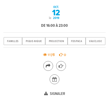
OCT.
12
le
2019
DE 16:00 À 23:00
FAMILLES
PIQUE-NIQUE
PROJECTION
FDSPACA
VAUCLUSE
1178
0
SIGNALER