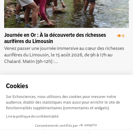
Journée en Or : À la découverte des richesses
6
aurifères du Limousin
Venez passer une journée immersive au cœur des richesses
aurifères du Limousin, le 15 août 2026, de 9h à 17h au
Chalard. Matin (9h-12h) :...
Cookies
Sur Echosciences, nous utilisons des cookies pour mesurer notre
Echosciences Sud
Conditions Générales d'utilisation
audience, établir des statistiques mais aussi pour enrichir le site de
Provence-Alpes-Côte
fonctionnalités supplémentaires (commentaires et widgets).
d'Azur est à l'initiative de la Région Sud et de la Délégation
Lire la politique de confidentialité
régionale académique pour la Recherche et l'Innovation
Consentements certifiés par
Provence-Alpes-Côte d'Azur. La plateforme est mise en