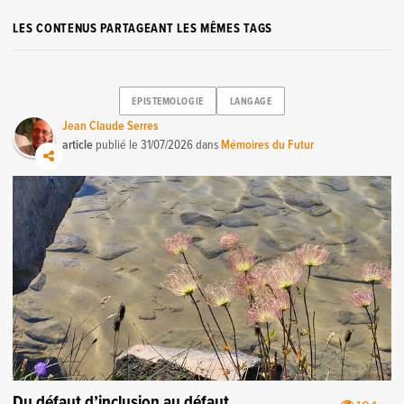
LES CONTENUS PARTAGEANT LES MÊMES TAGS
EPISTEMOLOGIE
LANGAGE
Jean Claude Serres
article
publié le
31/07/2026
dans
Mémoires du Futur
Du défaut d’inclusion au défaut
104