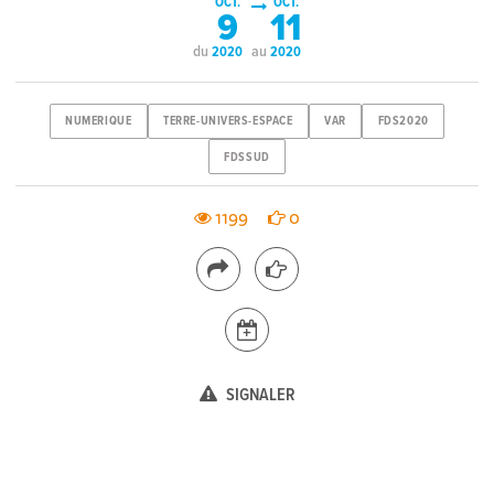
OCT.
OCT.
9
11
du
au
2020
2020
NUMERIQUE
TERRE-UNIVERS-ESPACE
VAR
FDS2020
FDSSUD
1199
0
SIGNALER