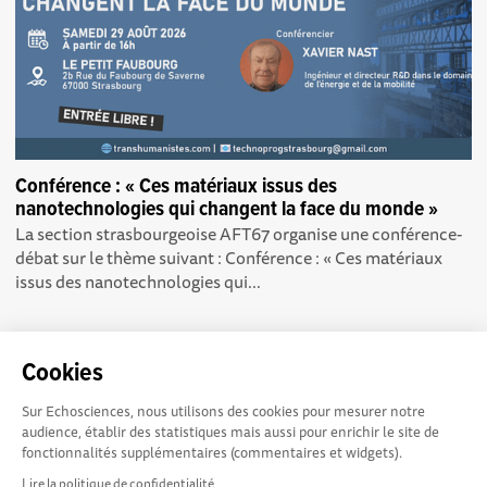
Conférence : « Ces matériaux issus des
nanotechnologies qui changent la face du monde »
La section strasbourgeoise AFT67 organise une conférence-
débat sur le thème suivant : Conférence : « Ces matériaux
issus des nanotechnologies qui...
Cookies
Sur Echosciences, nous utilisons des cookies pour mesurer notre
Echosciences Sud
Conditions Générales d'utilisation
audience, établir des statistiques mais aussi pour enrichir le site de
Provence-Alpes-Côte
fonctionnalités supplémentaires (commentaires et widgets).
d'Azur est à l'initiative de la Région Sud et de la Délégation
Lire la politique de confidentialité