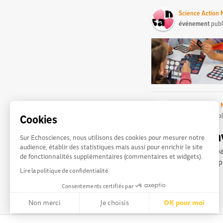
Science Action
événement
publ
Science Action
événement
publ
Cookies
Saveurs & sav
Sur Echosciences, nous utilisons des cookies pour mesurer notre
audience, établir des statistiques mais aussi pour enrichir le site
De la récolte à vos p
de fonctionnalités supplémentaires (commentaires et widgets).
Port Center. Le temps
Lire la politique de confidentialité
Consentements certifiés par
Non merci
Je choisis
OK pour moi
Axeptio consent