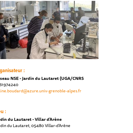
ganisateur :
seau NSE - Jardin du Lautaret (UGA/CNRS
61974240
line.boudard@azure.univ-grenoble-alpes.fr
eu :
rdin du Lautaret - Villar d'Arène
rdin du Lautaret, 05480 Villar-d'Arêne