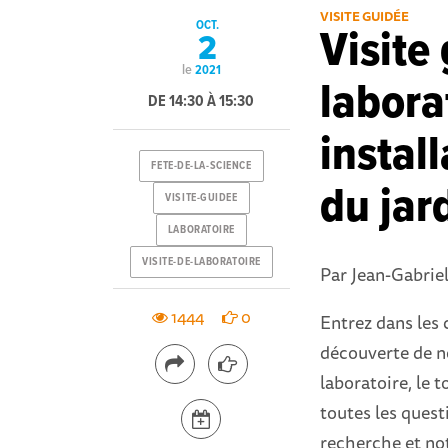
VISITE GUIDÉE
OCT.
Visite
2
le
2021
labora
DE 14:30 À 15:30
instal
FETE-DE-LA-SCIENCE
du jar
VISITE-GUIDEE
LABORATOIRE
VISITE-DE-LABORATOIRE
Par Jean-Gabriel
1444
0
Entrez dans les c
découverte de no
laboratoire, le t
toutes les ques
recherche et not