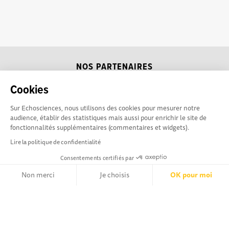
NOS PARTENAIRES
Cookies
Sur Echosciences, nous utilisons des cookies pour mesurer notre
audience, établir des statistiques mais aussi pour enrichir le site de
fonctionnalités supplémentaires (commentaires et widgets).
Lire la politique de confidentialité
Consentements certifiés par
Non merci
Je choisis
OK pour moi
Axeptio consent
Plateforme de Gestion du Consentement : Personnalisez vos Opt
Echosciences Sud
Conditions Générales d'utilisation
Notre plateforme vous permet d'adapter et de gérer vos paramètr
Provence-Alpes-Côte