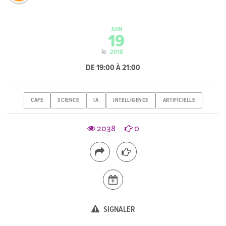
JUIN
19
le
2018
DE 19:00 À 21:00
CAFE
SCIENCE
IA
INTELLIGENCE
ARTIFICIELLE
2038
0
SIGNALER