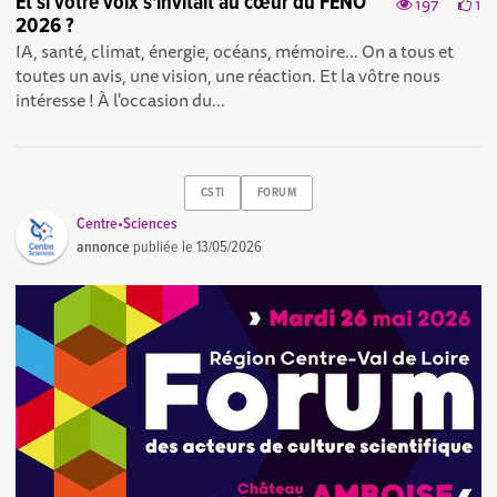
Et si votre voix s'invitait au cœur du FÊNO
197
1
2026 ?
IA, santé, climat, énergie, océans, mémoire... On a tous et
toutes un avis, une vision, une réaction. Et la vôtre nous
intéresse ! À l'occasion du...
CSTI
FORUM
Centre•Sciences
annonce
publiée le
13/05/2026