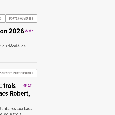
ES
PORTES-OUVERTES
ition 2026
67
, du décalé, de
SCIENCES-PARTICIPATIVES
 trois
211
acs Robert,
ontaires aux Lacs
 pour trois...