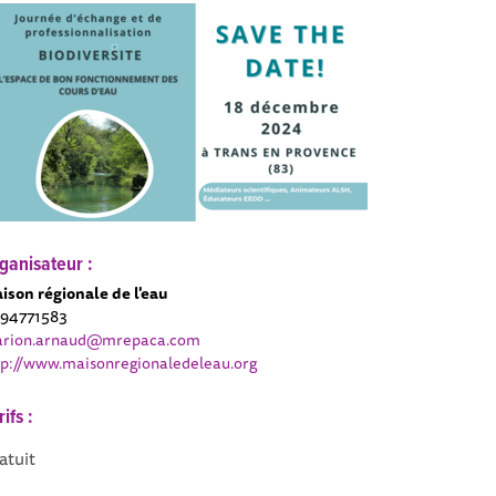
ganisateur :
ison régionale de l'eau
94771583
rion.arnaud@mrepaca.com
tp://www.maisonregionaledeleau.org
rifs :
atuit