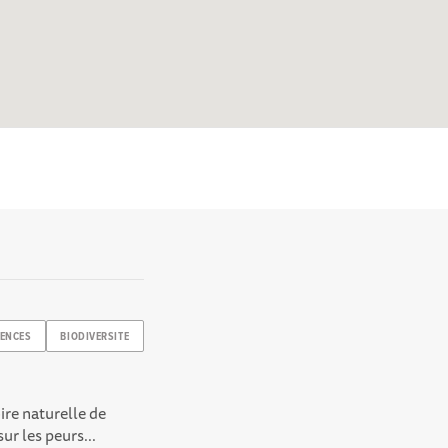
IENCES
BIODIVERSITE
ire naturelle de
ur les peurs...