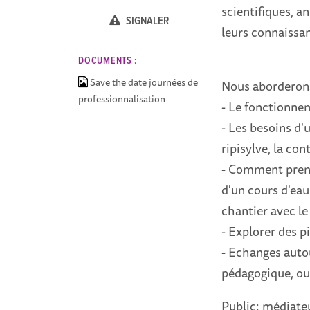
scientifiques, 
SIGNALER
leurs connaissa
DOCUMENTS :
Save the date journées de
Nous aborderons
professionnalisation
- Le fonctionne
- Les besoins d'
ripisylve, la con
- Comment pren
d'un cours d'eau
chantier avec le
- Explorer des p
- Echanges autou
pédagogique, out
Public: médiate