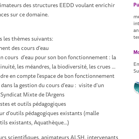
animateurs des structures EEDD voulant enrichir
Pu
nces sur ce domaine.
mé
in
an
ter
 les thèmes suivants:
ment des cours d'eau
Mo
un cours d'eau pour son bon fonctionnement : la
En
tinuité, les méandres, la biodiversité, les crues ...
Su
dre en compte l'espace de bon fonctionnement
 dans la gestion du cours d'eau : visite d'un
 Syndicat Mixte de l'Argens
istes et outils pédagogiques
r d'outils pédagogiques existants (malle
ils existants, Aquathèque...)
urs scientifiques, animateurs ALSH, intervenants