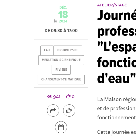
ATELIER/STAGE
DÉC.
Journé
18
le
2024
profes
DE 09:30 À 17:00
"L'esp
EAU
BIODIVERSITE
foncti
MEDIATION-SCIENTIFIQUE
RIVIERE
d'eau"
CHANGEMENT-CLIMATIQUE
941
0
La Maison régio
et de profession
fonctionnement 
Cette journée e