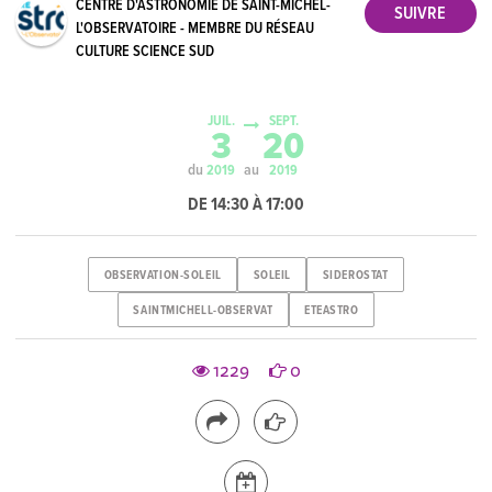
CENTRE D'ASTRONOMIE DE SAINT-MICHEL-
L'OBSERVATOIRE - MEMBRE DU RÉSEAU
CULTURE SCIENCE SUD
JUIL.
SEPT.
3
20
du
au
2019
2019
DE 14:30 À 17:00
OBSERVATION-SOLEIL
SOLEIL
SIDEROSTAT
SAINTMICHELL-OBSERVAT
ETEASTRO
1229
0