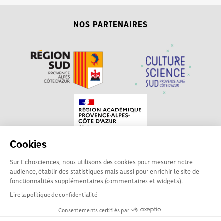
NOS PARTENAIRES
Cookies
Sur Echosciences, nous utilisons des cookies pour mesurer notre
Echosciences Sud
Conditions Générales d'utilisation
audience, établir des statistiques mais aussi pour enrichir le site de
Provence-Alpes-Côte
fonctionnalités supplémentaires (commentaires et widgets).
d'Azur est à l'initiative de la Région Sud et de la Délégation
Lire la politique de confidentialité
régionale académique pour la Recherche et l'Innovation
Consentements certifiés par
Provence-Alpes-Côte d'Azur. La plateforme est mise en