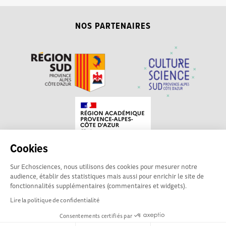
NOS PARTENAIRES
Cookies
Sur Echosciences, nous utilisons des cookies pour mesurer notre
Echosciences Sud
Conditions Générales d'utilisation
audience, établir des statistiques mais aussi pour enrichir le site de
Provence-Alpes-Côte
fonctionnalités supplémentaires (commentaires et widgets).
d'Azur est à l'initiative de la Région Sud et de la Délégation
Lire la politique de confidentialité
régionale académique pour la Recherche et l'Innovation
Consentements certifiés par
Provence-Alpes-Côte d'Azur. La plateforme est mise en