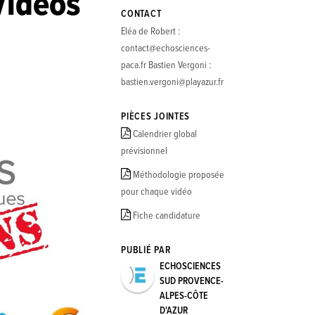
Vidéos
CONTACT
Eléa de Robert :
contact@echosciences-
paca.fr Bastien Vergoni :
bastien.vergoni@playazur.fr
PIÈCES JOINTES
Calendrier global
prévisionnel
Méthodologie proposée
pour chaque vidéo
Fiche candidature
PUBLIÉ PAR
ECHOSCIENCES
SUD PROVENCE-
ALPES-CÔTE
D'AZUR