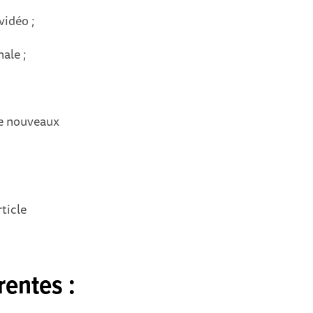
vidéo ;
ale ;
de nouveaux
ticle
entes :