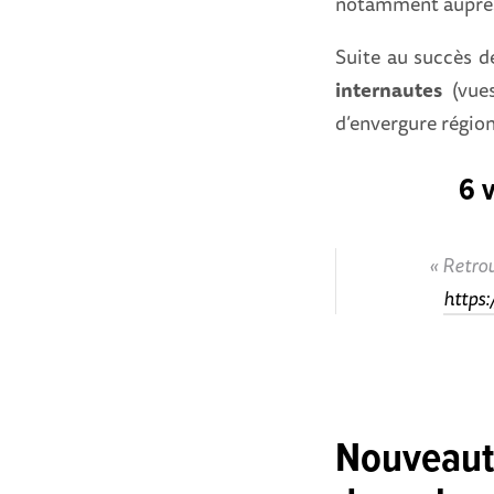
notamment auprès
Suite au succès de
internautes
(vue
d’envergure région
6 v
Retrou
https
Nouveauté