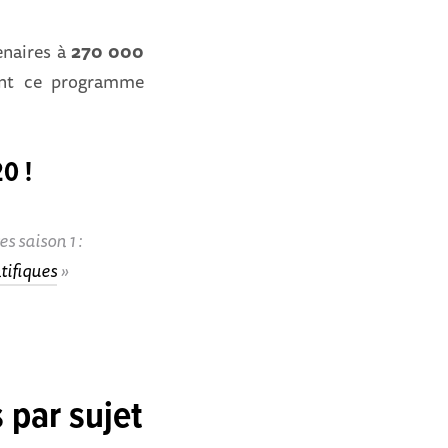
tenaires à
270 000
cent ce programme
0 !
s saison 1 :
tifiques
 par sujet