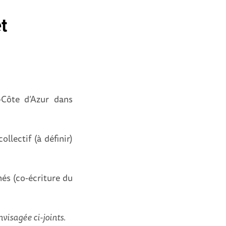
t
Côte d’Azur dans
llectif (à définir)
nés (co-écriture du
visagée ci-joints.