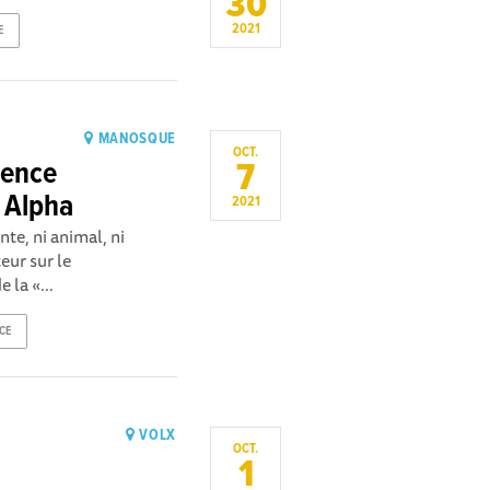
30
2021
E
MANOSQUE
OCT.
7
ience
n Alpha
2021
te, ni animal, ni
eur sur le
la «...
CE
VOLX
OCT.
1