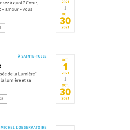
nsez à quoi ? Cœur,
2021
it « amour » vous
OCT.
30
2021
E
SAINTE-TULLE
OCT.
1
e
ssée de la Lumière"
2021
 la lumière et sa
OCT.
30
2021
CE
-MICHEL-L'OBSERVATOIRE