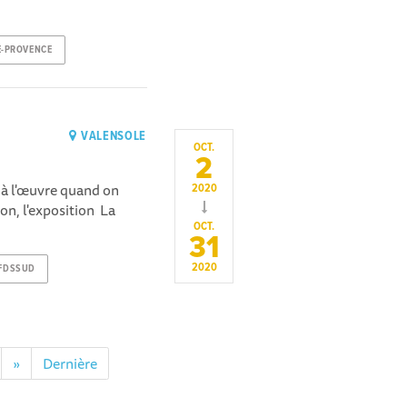
E-PROVENCE
VALENSOLE
OCT.
2
 à l'œuvre quand on
2020
on, l'exposition La
OCT.
31
2020
FDSSUD
»
Dernière