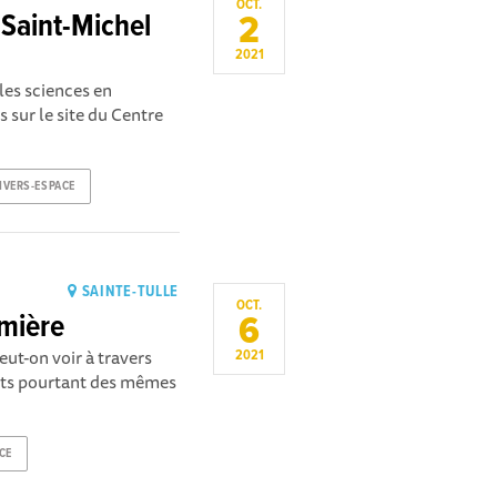
OCT.
2
 Saint-Michel
2021
les sciences en
s sur le site du Centre
IVERS-ESPACE
SAINTE-TULLE
OCT.
6
umière
eut-on voir à travers
2021
aits pourtant des mêmes
CE