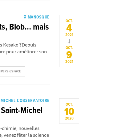
MANOSQUE
OCT.
4
ts, Blob… mais
2021
s Kesako ?Depuis
OCT.
ture pour améliorer son
9
2021
IVERS-ESPACE
-MICHEL-L'OBSERVATOIRE
OCT.
10
 Saint-Michel
2020
-chimie, nouvelles
 venez fêter la science