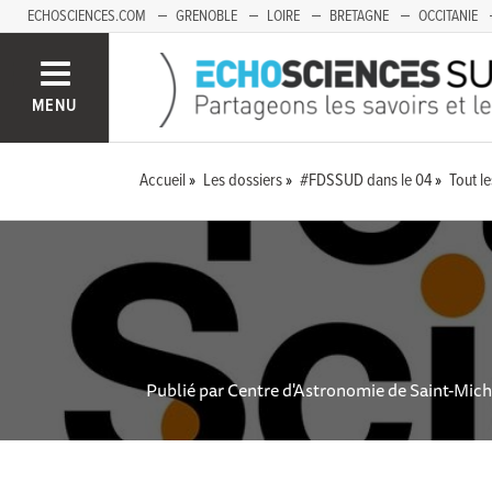
ECHOSCIENCES.COM
GRENOBLE
LOIRE
BRETAGNE
OCCITANIE
FRANCHE-COMTÉ
MENU
Accueil
Les dossiers
#FDSSUD dans le 04
Tout l
Publié par
Centre d'Astronomie de Saint-Mich