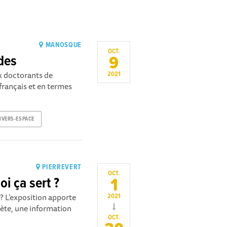
MANOSQUE
OCT.
9
des
x doctorants de
2021
 français et en termes
IVERS-ESPACE
PIERREVERT
OCT.
1
oi ça sert ?
t? L’exposition apporte
2021
lète, une information
OCT.