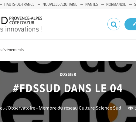
HAUTS-DE-FRANCE
NOUVELLE-AQUITAINE
NANTES
NORMANDIE
es événements
DOSSIER
#FDSSUD DANS LE 04
el-l'Observatoire - Membre du réseau Culture Science Sud
2