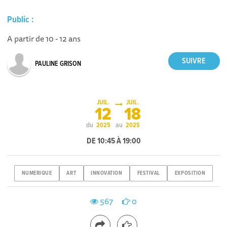
Public :
A partir de 10 - 12 ans
PAULINE GRISON
JUIL.
JUIL.
12
18
du
au
2025
2025
DE 10:45 À 19:00
NUMERIQUE
ART
INNOVATION
FESTIVAL
EXPOSITION
567
0