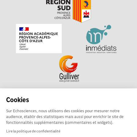
Echosciences Sud Provence-Alpes-Côte d'Azur est à
Cookies
l'initiative de la Région Sud et de la Délégation régionale
Sur Echosciences, nous utilisons des cookies pour mesurer notre
académique pour la Recherche et l'Innovation Provence-
audience, établir des statistiques mais aussi pour enrichir le site de
Alpes-Côte d'Azur. La plateforme est mise en oeuvre pour
fonctionnalités supplémentaires (commentaires et widgets).
vous par
Gulliver
Lire la politique de confidentialité