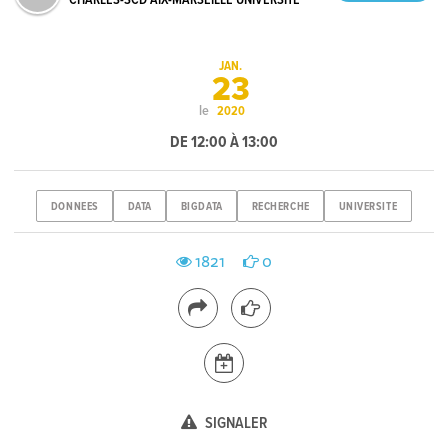
CHARLES-SCD AIX-MARSEILLE UNIVERSITÉ
JAN.
23
le
2020
DE 12:00 À 13:00
DONNEES
DATA
BIGDATA
RECHERCHE
UNIVERSITE
1821
0
SIGNALER