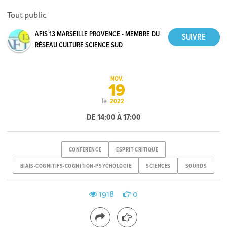
Tout public
AFIS 13 MARSEILLE PROVENCE - MEMBRE DU
RÉSEAU CULTURE SCIENCE SUD
NOV.
19
le
2022
DE 14:00 À 17:00
CONFERENCE
ESPRIT-CRITIQUE
BIAIS-COGNITIFS-COGNITION-PSYCHOLOGIE
SCIENCES
SOURDS
1918
0