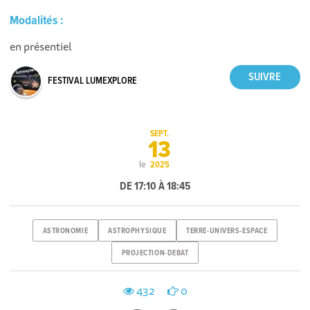
Modalités :
en présentiel
FESTIVAL LUMEXPLORE
SEPT.
13
le
2025
DE 17:10 À 18:45
ASTRONOMIE
ASTROPHYSIQUE
TERRE-UNIVERS-ESPACE
PROJECTION-DEBAT
432
0