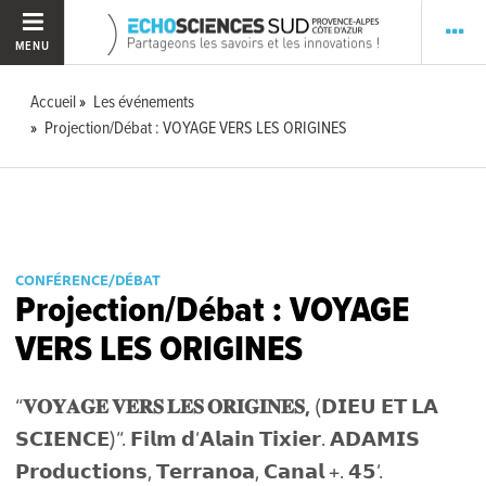
MENU
Accueil
Les événements
Projection/Débat : VOYAGE VERS LES ORIGINES
CONFÉRENCE/DÉBAT
Projection/Débat : VOYAGE
VERS LES ORIGINES
“
𝐕𝐎𝐘𝐀𝐆𝐄 𝐕𝐄𝐑𝐒 𝐋𝐄𝐒 𝐎𝐑𝐈𝐆𝐈𝐍𝐄𝐒,
(𝗗𝗜𝗘𝗨 𝗘𝗧 𝗟𝗔
𝗦𝗖𝗜𝗘𝗡𝗖𝗘)”. 𝗙𝗶𝗹𝗺 𝗱’𝗔𝗹𝗮𝗶𝗻 𝗧𝗶𝘅𝗶𝗲𝗿. 𝗔𝗗𝗔𝗠𝗜𝗦
𝗣𝗿𝗼𝗱𝘂𝗰𝘁𝗶𝗼𝗻𝘀, 𝗧𝗲𝗿𝗿𝗮𝗻𝗼𝗮, 𝗖𝗮𝗻𝗮𝗹 +. 𝟰𝟱’.