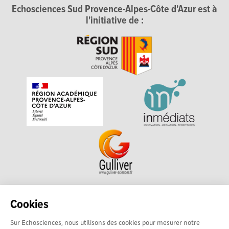
Echosciences Sud Provence-Alpes-Côte d'Azur est à
l'initiative de :
Echosciences Sud Provence-Alpes-Côte d'Azur est à
Cookies
l'initiative de la Région Sud et de la Délégation régionale
Sur Echosciences, nous utilisons des cookies pour mesurer notre
académique pour la Recherche et l'Innovation Provence-