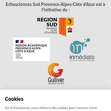
Echosciences Sud Provence-Alpes-Côte d'Azur est à
l'initiative de :
Echosciences Sud Provence-Alpes-Côte d'Azur est à
Cookies
l'initiative de la Région Sud et de la Délégation régionale
Sur Echosciences, nous utilisons des cookies pour mesurer notre
académique pour la Recherche et l'Innovation Provence-