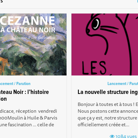
ES
cement / Parution
Lancement / Paru
eau Noir : l’histoire
La nouvelle structure ing
ion
Bonjour à toutes et à tous ! 
dicace, réception vendredi
Nous postons cette annonce
8h00Moulin à Huile & Parvis
que ça y est, notre structure
’une fascination ... celle de
officiellement créée et...
1084 vues