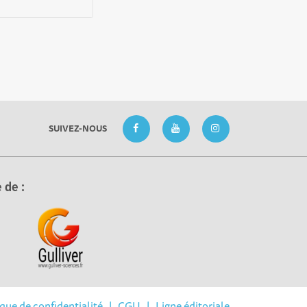
SUIVEZ-NOUS
 de :
ique de confidentialité
|
CGU
|
Ligne éditoriale