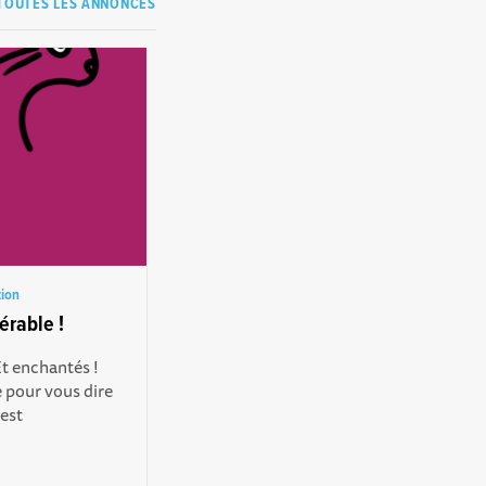
TOUTES LES ANNONCES
tion
érable !
Et enchantés !
 pour vous dire
 est