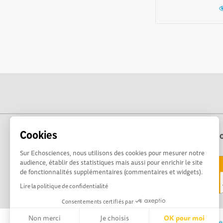
Cookies
Echo
Sur Echosciences, nous utilisons des cookies pour mesurer notre
audience, établir des statistiques mais aussi pour enrichir le site
de fonctionnalités supplémentaires (commentaires et widgets).
Lire la politique de confidentialité
Consentements certifiés par
Non merci
Je choisis
OK pour moi
Echosciences Sud Provence-Alpes-Côte d'Azur est 