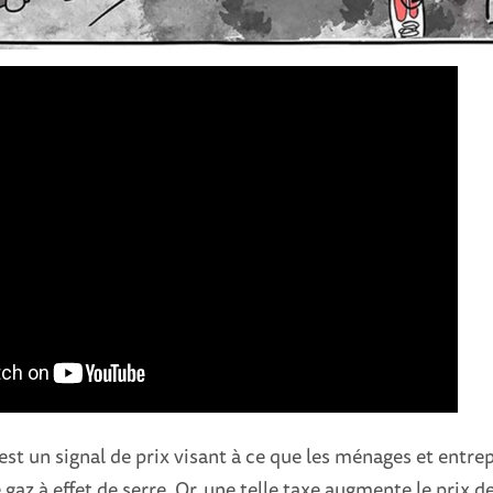
st un signal de prix visant à ce que les ménages et entre
gaz à effet de serre. Or, une telle taxe augmente le prix d