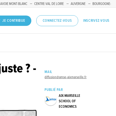
SAVOIE MONT-BLANC
CENTRE-VAL DE LOIRE
AUVERGNE
BOURGOGNE-
INSCRIVEZ-VOUS
JE CONTRIBUE
CONNECTEZ-VOUS
uste ? -
MAIL
diffusion@amse-aixmarseille.fr
PUBLIÉ PAR
AIX-MARSEILLE
SCHOOL OF
ECONOMICS