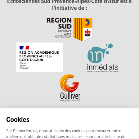
Echosciences Sud Provence-Alpes-Côte d'Azur est à
l'initiative de :
Echosciences Sud Provence-Alpes-Côte d'Azur est à
Cookies
l'initiative de la Région Sud et de la Délégation régionale
Sur Echosciences, nous utilisons des cookies pour mesurer notre
académique pour la Recherche et l'Innovation Provence-
audience, établir des statistiques mais aussi pour enrichir le site de