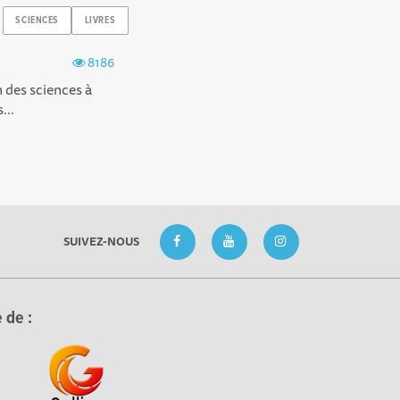
SCIENCES
LIVRES
8186
n des sciences à
...
SUIVEZ-NOUS
 de :