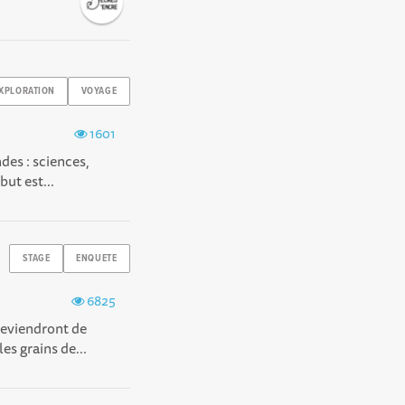
XPLORATION
VOYAGE
1601
ndes : sciences,
but est...
STAGE
ENQUETE
6825
deviendront de
es grains de...