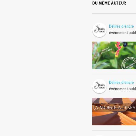
DU MÊME AUTEUR
Délires d'encre
événement
publ
Délires d'encre
événement
publ