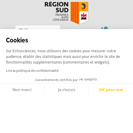
Cookies
Sur Echosciences, nous utilisons des cookies pour mesurer notre
audience, établir des statistiques mais aussi pour enrichir le site de
fonctionnalités supplémentaires (commentaires et widgets).
Lire la politique de confidentialité
Consentements certifiés par
Non merci
Je choisis
OK pour moi
Echosciences Sud Provence-Alpes-Côte d'Azur est à
Axeptio consent
Plateforme de Gestion du Consentement : Personnalisez vos Opt
l'initiative de la Région Sud et de la Délégation régionale
académique pour la Recherche et l'Innovation Provence-
Notre plateforme vous permet d'adapter et de gérer vos paramètr
Alpes-Côte d'Azur. La plateforme est mise en oeuvre pour
vous par
Gulliver