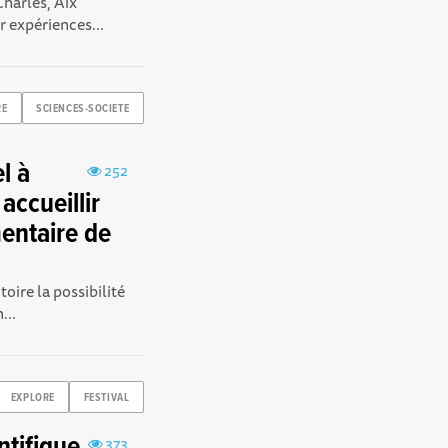
Charles, Aix
r expériences...
RE
SCIENCES-SOCIETE
l à
252
accueillir
entaire de
toire la possibilité
...
EXPLORE
FESTIVAL
373