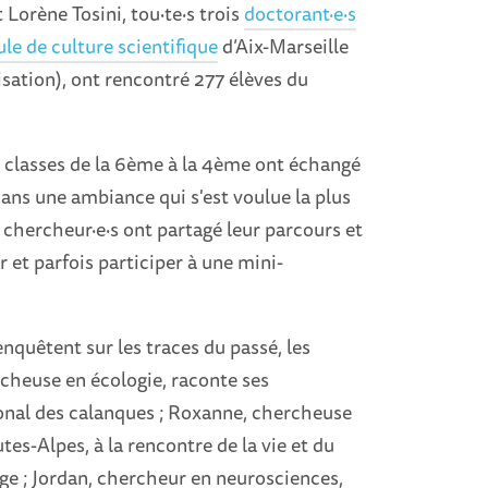
 Lorène Tosini, tou·te·s trois
doctorant·e·s
ule de culture scientifique
d’Aix-Marseille
isation), ont rencontré 277 élèves du
 classes de la 6ème à la 4ème ont échangé
ans une ambiance qui s'est voulue la plus
s chercheur·e·s ont partagé leur parcours et
 et parfois participer à une mini-
enquêtent sur les traces du passé, les
ercheuse en écologie, raconte ses
tional des calanques ; Roxanne, chercheuse
tes-Alpes, à la rencontre de la vie et du
ge ; Jordan, chercheur en neurosciences,