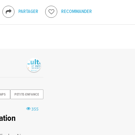
PARTAGER
RECOMMANDER
APS
PETITE-ENFANCE
355
ation