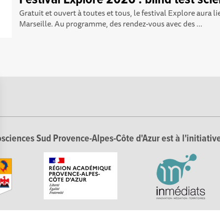
Festival Explore 2026 : blind test scie
Gratuit et ouvert à toutes et tous, le festival Explore aura l
Marseille. Au programme, des rendez-vous avec des ...
sciences Sud Provence-Alpes-Côte d'Azur est à l'initiative
Options
tres de confidentialité, en garantissant la conformité avec les 