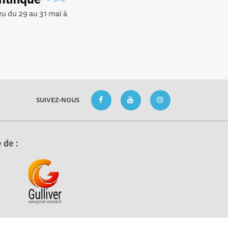
ntifique
ieu du 29 au 31 mai à
SUIVEZ-NOUS
 de :
réglementations. Personnalisez vos préférences pour contrôler la