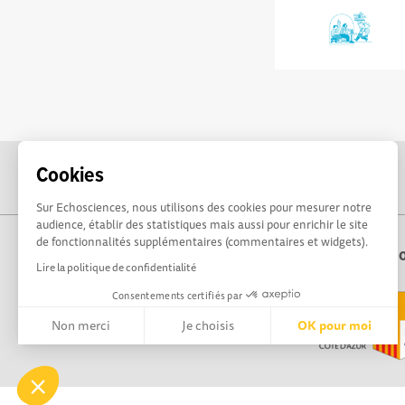
Cookies
Sur Echosciences, nous utilisons des cookies pour mesurer notre
audience, établir des statistiques mais aussi pour enrichir le site
de fonctionnalités supplémentaires (commentaires et widgets).
Echo
Lire la politique de confidentialité
Consentements certifiés par
Non merci
Je choisis
OK pour moi
Axeptio consent
Plateforme de Gestion du Consentement : Personnalisez vos 
Notre plateforme vous permet d'adapter et de gérer vos paramè