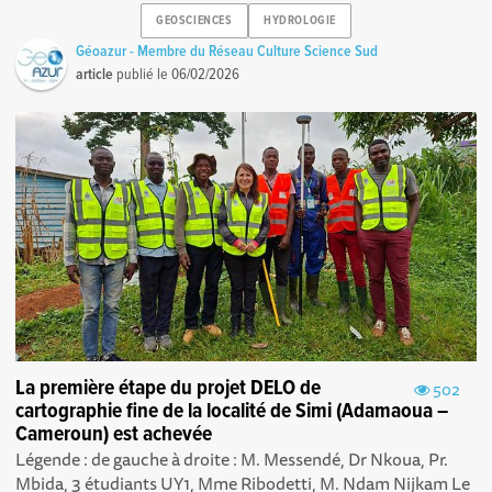
GEOSCIENCES
HYDROLOGIE
Géoazur - Membre du Réseau Culture Science Sud
article
publié le
06/02/2026
La première étape du projet DELO de
502
cartographie fine de la localité de Simi (Adamaoua –
Cameroun) est achevée
Légende : de gauche à droite : M. Messendé, Dr Nkoua, Pr.
Mbida, 3 étudiants UY1, Mme Ribodetti, M. Ndam Nijkam Le