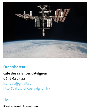
Organisateur :
café des sciences d'Avignon
06 18 62 25 22
isahuau@gmail.com
http://cafesciences-avignon.fr/
Lieu :
Restaurant Françoise