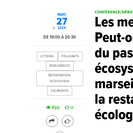
CONFÉRENCE/DÉBA
MARS
Les me
27
le
2024
Peut-o
DE 19:00 À 20:30
du pas
LITTORAL
POLLUANTS
écosys
BIODIVERSITE
RESTAURATION-
marsei
ECOLOGIQUE
CALANQUES
la res
895
0
écolog