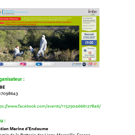
ganisateur :
BE
17098643
tps://www.facebook.com/events/1152904666127846/
u :
ation Marine d'Endoume
min de la Batterie des Lions, Marseille, France