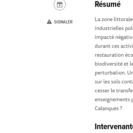
Résumé
La zone littoral
SIGNALER
industrielles po
impacté négativ
durant ces activ
restauration éco
biodiversité et 
perturbation. Un
sur les sols con
cesser le transf
enseignements p
Calanques ?
Intervenant