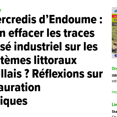
T
rcredis d’Endoume :
n effacer les traces
sé industriel sur les
tèmes littoraux
Or
llais ? Réflexions sur
IM
06
tauration
ht
iques
Lie
St
Che