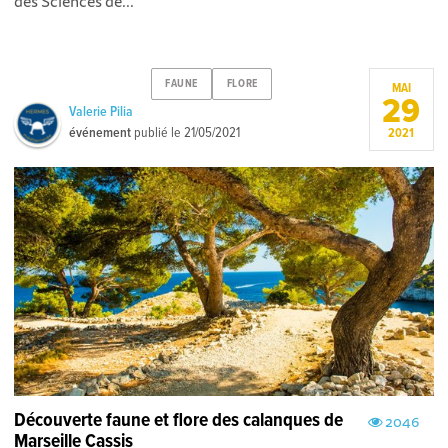
des Sciences de...
FAUNE
FLORE
MAI
29
Valerie Pilia
événement
publié le
21/05/2021
2021
Découverte faune et flore des calanques de
2046
Marseille Cassis