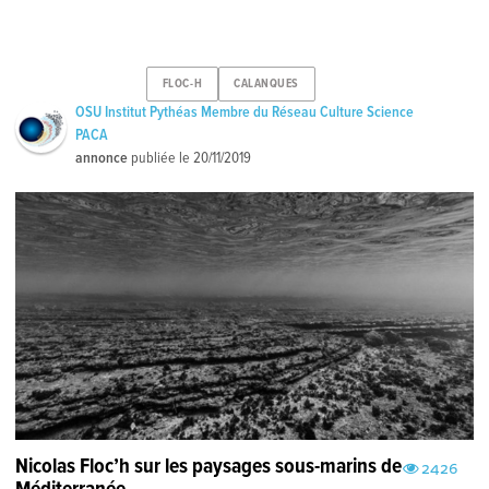
FLOC-H
CALANQUES
OSU Institut Pythéas Membre du Réseau Culture Science
PACA
annonce
publiée le
20/11/2019
Nicolas Floc’h sur les paysages sous-marins de
2426