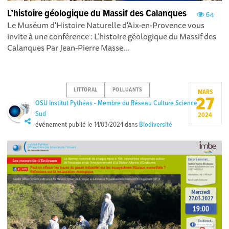
L’histoire géologique du Massif des Calanques
64
Le Muséum d'Histoire Naturelle d'Aix-en-Provence vous
invite à une conférence : L’histoire géologique du Massif des
Calanques Par Jean-Pierre Masse...
LITTORAL
POLLUANTS
MARS
27
OSU Institut Pythéas - Membre du Réseau Culture Science
Sud
2024
événement
publié le
14/03/2024
dans
Biodiversité