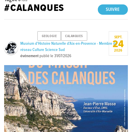
#CALANQUES
SUIVRE
GEOLOGIE
CALANQUES
SEPT.
24
Muséum d'Histoire Naturelle d’Aix-en-Provence - Membre du
réseau Culture Science Sud
2026
événement
publié le
31/07/2026