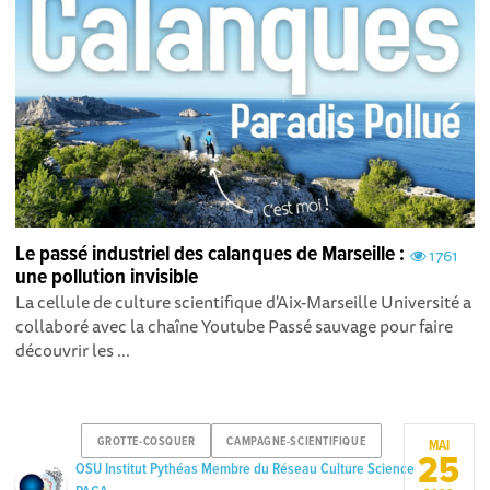
Le passé industriel des calanques de Marseille :
1761
une pollution invisible
La cellule de culture scientifique d'Aix-Marseille Université a
collaboré avec la chaîne Youtube Passé sauvage pour faire
découvrir les ...
GROTTE-COSQUER
CAMPAGNE-SCIENTIFIQUE
MAI
25
OSU Institut Pythéas Membre du Réseau Culture Science