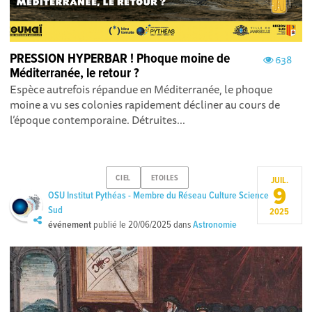
PRESSION HYPERBAR ! Phoque moine de
638
Méditerranée, le retour ?
Espèce autrefois répandue en Méditerranée, le phoque
moine a vu ses colonies rapidement décliner au cours de
l’époque contemporaine. Détruites...
CIEL
ETOILES
JUIL.
9
OSU Institut Pythéas - Membre du Réseau Culture Science
Sud
2025
événement
publié le
20/06/2025
dans
Astronomie