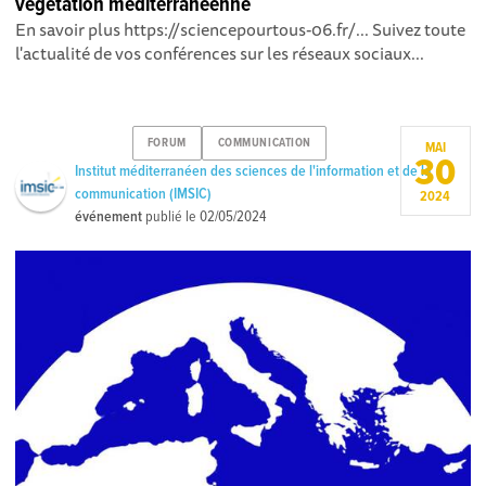
végétation méditerranéenne
En savoir plus https://sciencepourtous-06.fr/... Suivez toute
l'actualité de vos conférences sur les réseaux sociaux...
FORUM
COMMUNICATION
MAI
30
Institut méditerranéen des sciences de l'information et de la
communication (IMSIC)
2024
événement
publié le
02/05/2024