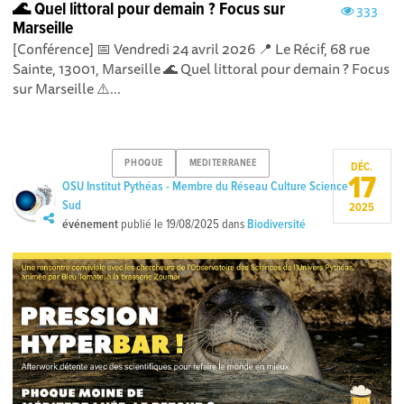
🌊 Quel littoral pour demain ? Focus sur
333
Marseille
[Conférence] 📅 Vendredi 24 avril 2026 📍 Le Récif, 68 rue
Sainte, 13001, Marseille 🌊 Quel littoral pour demain ? Focus
sur Marseille ⚠️...
PHOQUE
MEDITERRANEE
DÉC.
17
OSU Institut Pythéas - Membre du Réseau Culture Science
Sud
2025
événement
publié le
19/08/2025
dans
Biodiversité