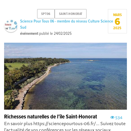
SPT06
SAINT-HONORAT
MARS
6
Science Pour Tous 06 - membre du réseau Culture Science
Sud
2025
événement
publié le
24/02/2025
Richesses naturelles de l’île Saint-Honorat
534
En savoir plus https://sciencepourtous-06.fr/... Suivez toute
l'actualité de vos conférences sur les réseaux sociaux...