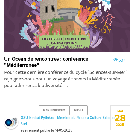
Un Océan de rencontres : conférence
537
"Méditerranée"
Pour cette dernière conférence du cycle "Sciences-sur-Mer",
rejoignez-nous pour un voyage à travers la Méditerranée
pour admirer sa biodiversité. ...
MEDITERRANEE
DROIT
MAI
28
OSU Institut Pythéas - Membre du Réseau Culture Science
Sud
2025
événement
publié le
14/05/2025