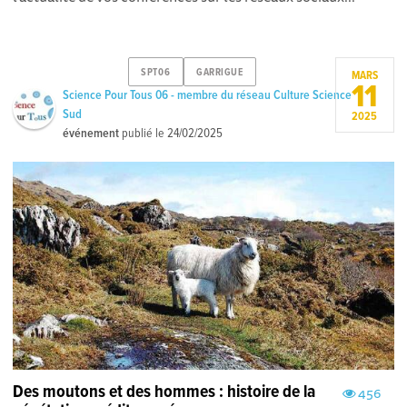
SPT06
GARRIGUE
MARS
11
Science Pour Tous 06 - membre du réseau Culture Science
Sud
2025
événement
publié le
24/02/2025
Des moutons et des hommes : histoire de la
456