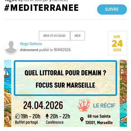
#MEDITERRANEE
SUIVRE
MER-ET-OCEANS
MER
AVR.
24
Hugo Gattuso
événement
publié le
10/04/2026
2026