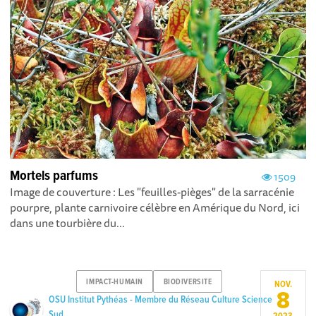
Mortels parfums
1509
Image de couverture : Les "feuilles-pièges" de la sarracénie
pourpre, plante carnivoire célèbre en Amérique du Nord, ici
dans une tourbière du...
IMPACT-HUMAIN
BIODIVERSITE
NOV.
8
OSU Institut Pythéas - Membre du Réseau Culture Science
Sud