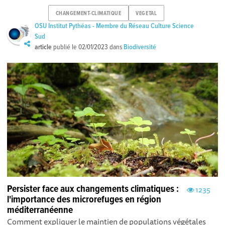
CHANGEMENT-CLIMATIQUE
VEGETAL
OSU Institut Pythéas - Membre du Réseau Culture Science
Sud
article
publié le
02/01/2023
dans
Biodiversité
Persister face aux changements climatiques :
1235
l'importance des microrefuges en région
méditerranéenne
Comment expliquer le maintien de populations végétales