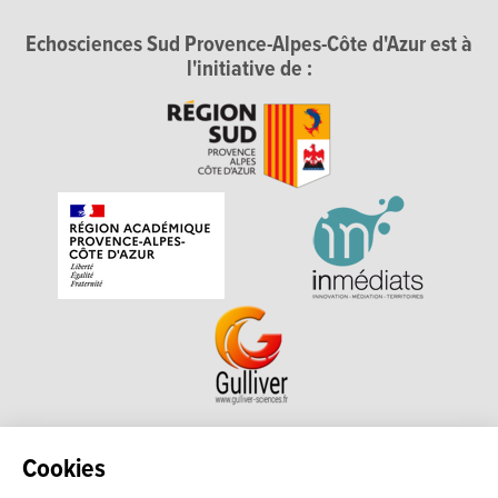
Echosciences Sud Provence-Alpes-Côte d'Azur est à
l'initiative de :
Echosciences Sud Provence-Alpes-Côte d'Azur est à
Cookies
l'initiative de la Région Sud et de la Délégation régionale