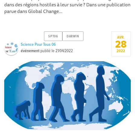
dans des régions hostiles à leur survie ? Dans une publication
parue dans Global Change...
SPT06
DARWIN
AVR.
28
Science Pour Tous 06
événement
publié le
21/04/2022
2022