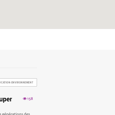
UCATION-ENVIRONNEMENT
Super
158
s générations des