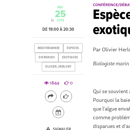
CONFÉRENCE/DÉBA
MAI
Espèce
25
le
2018
exotiq
DE 19:00 À 20:30
Par Olivier Herl
MEDITERANNEE
ESPECES
DISPARUES
EXOTIQUES
Biologiste marin
OLIVIER_HERLORY
1844
0
Qui se souvient 
Pourquoi la baie
que l’algue enva
comme problémat
disparues et d’a
SIGNALER