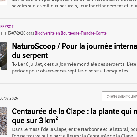
savoirs sur les milieux naturels, leur fonctionnement et leur
-FEYSOT
ée le
15/07/2026
dans
Biodiversité en Bourgogne-Franche-Comté
NaturoScoop / Pour la journée interna
du serpent
🐍 Le 16 juillet, c'est la Journée mondiale des serpents. L'été
période pour observer ces reptiles discrets. Lorsque les...
CHANGEMENT-CLIM
09/07/2026
Centaurée de la Clape : la plante qui n
que sur 3 km²
Dans le massif de la Clape, entre Narbonne et le littoral, p
l’on ne trouve nulle part ailleurs : la Centaurée de la Clape...