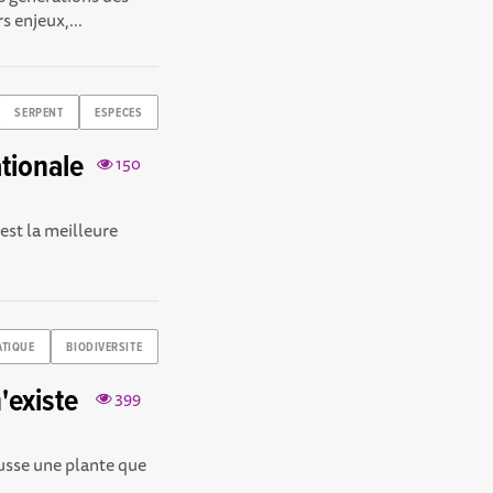
s enjeux,...
SERPENT
ESPECES
tionale
150
 est la meilleure
ATIQUE
BIODIVERSITE
'existe
399
ousse une plante que